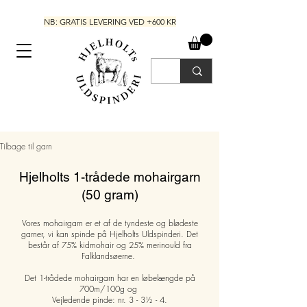
NB: GRATIS LEVERING VED +600 KR
Tilbage til garn
Hjelholts 1-trådede mohairgarn
(50 gram)
Vores mohairgarn er et af de tyndeste og blødeste
garner, vi kan spinde på Hjelholts Uldspinderi. Det
består af 75% kidmohair og 25% merinould fra
Falklandsøerne.
Det 1-trådede mohairgarn har en løbelængde på
700m/100g og
Vejledende pinde: nr. 3 - 3½ - 4.