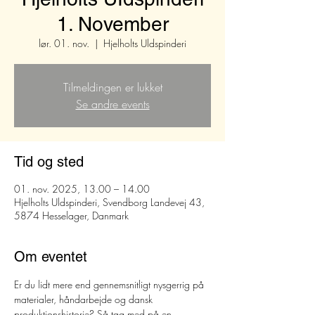
1. November
lør. 01. nov.
  |  
Hjelholts Uldspinderi
Tilmeldingen er lukket
Se andre events
Tid og sted
01. nov. 2025, 13.00 – 14.00
Hjelholts Uldspinderi, Svendborg Landevej 43,
5874 Hesselager, Danmark
Om eventet
Er du lidt mere end gennemsnitligt nysgerrig på 
materialer, håndarbejde og dansk 
produktionshistorie? Så tag med på en 