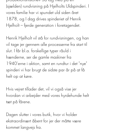
(sjælden) rundvisning på Hjelholts Uldspinderi. I 
vores familie har vi spundet uld siden året 
1878, og I dag drives spinderiet af Henrik 
Hjelholt – fjerde generation i foretagendet. 
Henrik Hjelholt vil stå for rundvisningen, og han 
vil tage jer gennem alle processerne fra start til 
slut. I får bl.a. forskellige typer råuld i 
hænderne, ser de gamle maskiner fra 
1940'erne i aktion, samt en rundtur i det "nye" 
spinderi vi har brugt de sidste par år på at få 
helt op at køre.
Hvis vejret tillader det, vil vi også vise jer 
hvordan vi arbejder med vores hyrdehunde helt 
tæt på fårene. 
Dagen slutter i vores butik, hvor vi holder 
ekstraordinært åbent for jer der måtte være 
kommet langvejs fra.