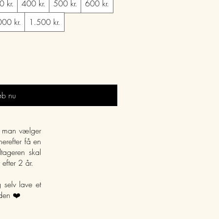
 kr.
400 kr.
500 kr.
600 kr.
000 kr.
1.500 kr.
øb nu
t man vælger
erefter få en
tageren skal
 efter 2 år.
 selv lave et
nden ❤️