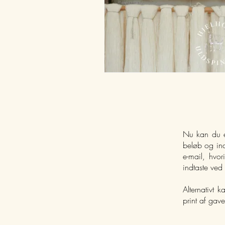
Nu kan du e
beløb og ind
e-mail, hvor
indtaste ved
Alternativt 
print af gav