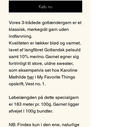
Køb nu
Vores 3-trådede gotlændergarn er et
klassisk, mørkegråt garn uden
indfarvning.
Kvaliteten er lækker blød og varmet,
lavet af langfibret Gotlandsk pelsuld
samt 10% merino. Garnet egner sig
fortrinligt til store, uldne sweater,
som eksempelvis set hos Karoline
Mathilde
her
i My Favorite Things
opskrift, Vest no. 1.
Løbelængden på dette specialgarn
er 183 meter pr. 100g. Garnet ligger
afvejet i 100g bundter.
NB: Findes kun i den ene, naturlige