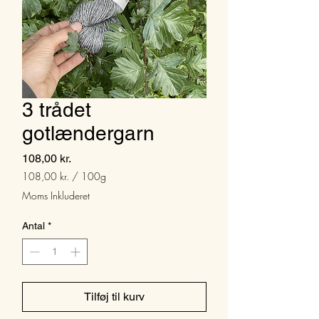
3 trådet
gotlændergarn
Pris
108,00 kr.
108,00 kr.
/
100g
108,00 kr.
Moms Inkluderet
pr.
100
Antal
*
Gram
Tilføj til kurv