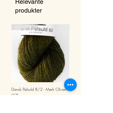
Relevante
produkter
400m/100g
400m/100g
Dansk Pelsuld 8/2 - Mørk Oliven
Dansk Pelsuld 8/2 - Crem
(27)
Pris
148,00 kr.
Pris
148,00 kr.
148,00 kr.
1
148,00 kr.
/
100g
Moms Inkluderet
4
1