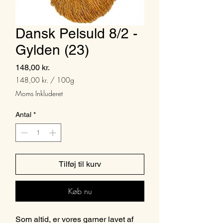
Dansk Pelsuld 8/2 -
Gylden (23)
Pris
148,00 kr.
148,00 kr.
/
100g
148,00 kr.
Moms Inkluderet
pr.
100
Antal
*
Gram
Tilføj til kurv
Køb nu
Som altid, er vores garner lavet af