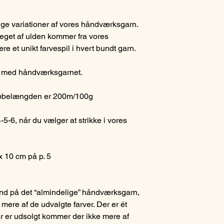
lige variationer af vores håndværksgarn.
eget af ulden kommer fra vores
ære et unikt farvespil i hvert bundt garn.
sk med håndværksgarnet.
g løbelængden er 200m/100g
-5-6, når du vælger at strikke i vores
x 10 cm på p. 5
end på det “almindelige” håndværksgarn,
 mere af de udvalgte farver. Der er ét
er er udsolgt kommer der ikke mere af