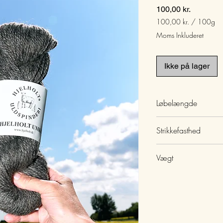
Pris
100,00 kr.
100,00 kr.
/
100g
100,00 kr.
Moms Inkluderet
pr.
100
Gram
Ikke på lager
Løbelængde
200m/100g
Strikkefasthed
17 m x 21 p. 10 x 10
Vægt
100g/fed