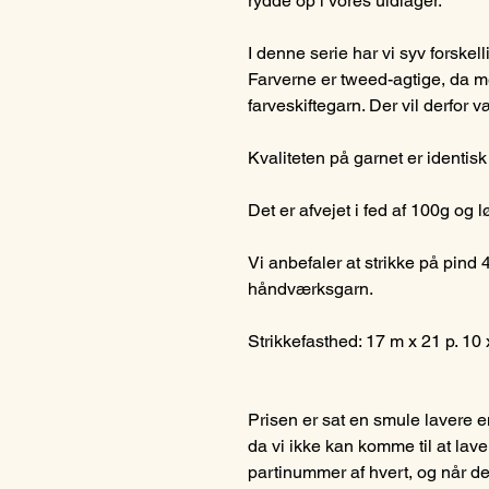
rydde op i vores uldlager.
I denne serie har vi syv forskel
Farverne er tweed-agtige, da m
farveskiftegarn. Der vil derfor v
Kvaliteten på garnet er identi
Det er afvejet i fed af 100g o
Vi anbefaler at strikke på pind 4
håndværksgarn.
Strikkefasthed: 17 m x 21 p. 10 
Prisen er sat en smule lavere 
da vi ikke kan komme til at lave
partinummer af hvert, og når d