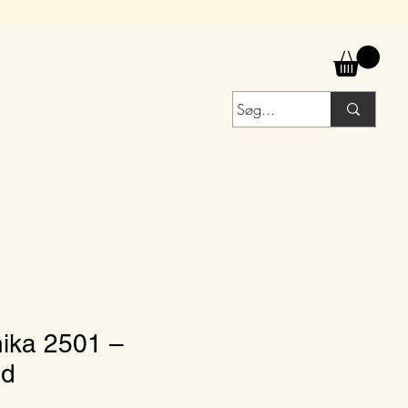
nika 2501 –
ed